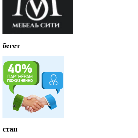
бегет
стан