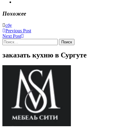
Похожее
сбу
Post
Previous Post
Previous
Next Post
navigation
post:
Next
Найти:
Post:
заказать кухню в Сургуте