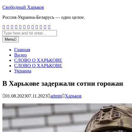
Skip
Свободный Харьков
to
Россия-Украина-Беларусь — одно целое.
content
Facebook
Twitter
Google
Linkedin
Instagram
YouTube
Pinterest
Tumblr
VK
Email
RSS
Search
Plus
Search
for:
Menu
Главная
Видео
СЛОВО О ХАРЬКОВЕ
СЛОВО О ХАРЬКОВЕ
Украина
В Харькове задержали сотни горожан
01.08.2023
07.11.2023
admin
Харьков