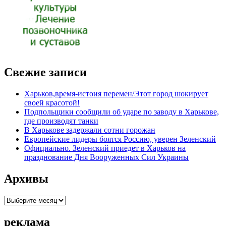
Свежие записи
Харьков,время-истоия перемен/Этот город шокирует
своей красотой!
Подпольщики сообщили об ударе по заводу в Харькове,
где производят танки
В Харькове задержали сотни горожан
Европейские лидеры боятся Россию, уверен Зеленский
Официально. Зеленский приедет в Харьков на
празднование Дня Вооруженных Сил Украины
Архивы
Архивы
реклама