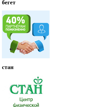
бегет
стан