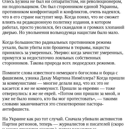
Олесь Бузина не был ни сепаратистом, ни революционером,
ни подпольщиком. Он был сторонником единой Украины,
противником конфронтаций и конфликтов, очень надеялся,
что в его стране наступит мир. Когда понял, что не сможет
влиять на редакционную политику издания, в котором
работал, просто уволился, без скандалов и громких хлопаний
дверью. Но увольнения вольнодумца нацистам было мало.
Когда большинство радикальных противников режима
уехали, были убиты или брошены в тюрьмы, нацисты
принялись за умеренных. Уверяю: когда зачистят умеренных,
примутся за недостаточно лояльных собственных
сторонников. Такова природа всех людоедских режимов.
Помните слова известного немецкого богослова и борца с
фашизмом, узника Дахау Мартина Нимёллера? Когда пришли
за коммунистами — многие делали вид, что их это не
касается: я же не коммунист. Пришли за евреями — тоже
отвернулись: я же не еврей. «Потом они пришли за мной, и
уже не было никого, кто бы мог протестовать», — такими
словами заканчивается это стихотворение пастора-
антифашиста.
На Украине как раз тот случай. Сначала убивали активистов
Партии регионов, теперь — журналистов и писателей (скоро