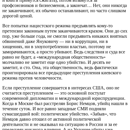
и книги примутся сжигать), потом возьмутся за
профсоюзников и бизнесменов, а закончат… Нет, они никогда
не заканчивают, их обычно останавливают, но часто слишком
дорогой ценой.
Все попытки нацистского режима предъявлять кому-то
претензии законным путем заканчиваются крахом. Они до сих
пор, уже больше года, не смогли предъявить никаких внятных
обвинений даже Януковичу — ни в коррупции, ни в
хищениях, ни в злоупотреблении властью, поэтому не
заморачиваются, а просто убивают. Ведь следствия и суда все
равно не будет, а «международная общественность»
молчаливо не заметит еще одно убийство. И десять не
заметит, и сто. Она, эта общественность, ведь фактически
проигнорировала все предыдущие преступления киевского
режима против человечности.
Если преступление совершается в интересах США, оно не
считается преступлением — это основной постулат
современной дипломатии и международной юриспруденции.
Когда в Москве был расстрелян Борис Немцов, убийц нашли в
течение суток. И все равно западные СМИ подняли
сумасшедший вой: политическое убийство. «Забыв», что
Немцов давно отошел от активной политической
деятельности и не оказывал на ситуацию в России и за ее
пределами никакого влияния. А на Украине убиты уже