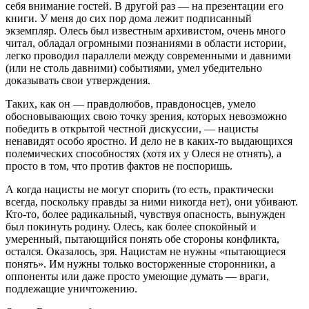
себя внимание гостей. В другой раз — на презентации его
книги. У меня до сих пор дома лежит подписанный
экземпляр. Олесь был известным архивистом, очень много
читал, обладал огромными познаниями в области истории,
легко проводил параллели между современными и давними
(или не столь давними) событиями, умел убедительно
доказывать свои утверждения.
Таких, как он — правдолюбов, правдоносцев, умело
обосновывающих свою точку зрения, которых невозможно
победить в открытой честной дискуссии, — нацисты
ненавидят особо яростно. И дело не в каких-то выдающихся
полемических способностях (хотя их у Олеся не отнять), а
просто в том, что против фактов не поспоришь.
А когда нацисты не могут спорить (то есть, практически
всегда, поскольку правды за ними никогда нет), они убивают.
Кто-то, более радикальный, чувствуя опасность, вынужден
был покинуть родину. Олесь, как более спокойный и
умеренный, пытающийся понять обе стороны конфликта,
остался. Оказалось, зря. Нацистам не нужны «пытающиеся
понять». Им нужны только восторженные сторонники, а
оппоненты или даже просто умеющие думать — враги,
подлежащие уничтожению.