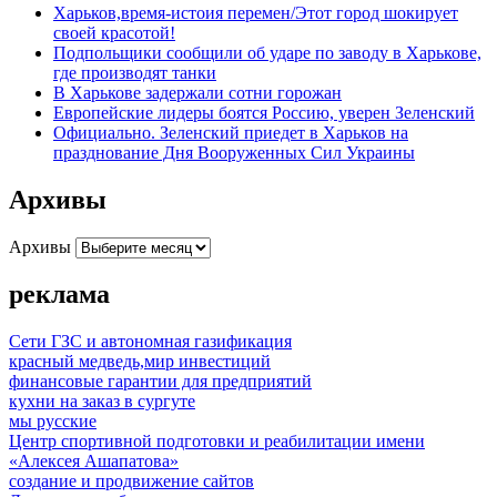
Харьков,время-истоия перемен/Этот город шокирует
своей красотой!
Подпольщики сообщили об ударе по заводу в Харькове,
где производят танки
В Харькове задержали сотни горожан
Европейские лидеры боятся Россию, уверен Зеленский
Официально. Зеленский приедет в Харьков на
празднование Дня Вооруженных Сил Украины
Архивы
Архивы
реклама
Сети ГЗС и автономная газификация
красный медведь,мир инвестиций
финансовые гарантии для предприятий
кухни на заказ в сургуте
мы русские
Центр спортивной подготовки и реабилитации имени
«Алексея Ашапатова»
создание и продвижение сайтов