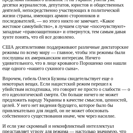
десятки журналистов, депутатов, юристов и общественных
деятелей, непосредственно участвующих в политической
жизни страны, имеющих армию сторонников и
последователей, — но этого никто не замечает. «Какое
жестокое самоубийство», в лучшем случае «посочувствуют»
западные «правозащитники» и отвернутся, тем самым давая
хунте понять, что ей все дозволено.
США десятилетиями поддерживают различные диктаторские
режимы по всему миру — главное, чтобы эти режимы были
послушны их американским интересам. Ничего
удивительного, что в лице кровавого Порошенко они нашли
еще одного «нашего сукиного сына».
Впрочем, гибель Олеся Бузины свидетельствует еще о
некоторых вещах. Если нацистский режим перешел к
убийствам исподтишка, это говорит не просто о слабости — о
его идеологической смерти. Он больше ничего не может
предложить народу Украины в качестве смыслов, ценностей,
целей. У него нет видения будущего, которое было бы
привлекательно для людей, он не может обосновать
собственного существования иначе, чем через насилие.
И если уже скромный и неконфликтный интеллектуал
представляет угрозу для режима — настолько значимую, что