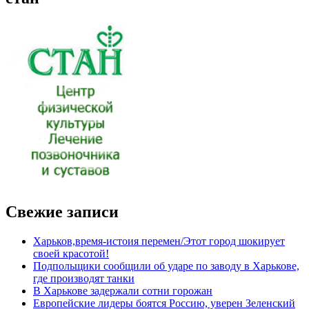
Свежие записи
Харьков,время-истоия перемен/Этот город шокирует
своей красотой!
Подпольщики сообщили об ударе по заводу в Харькове,
где производят танки
В Харькове задержали сотни горожан
Европейские лидеры боятся Россию, уверен Зеленский