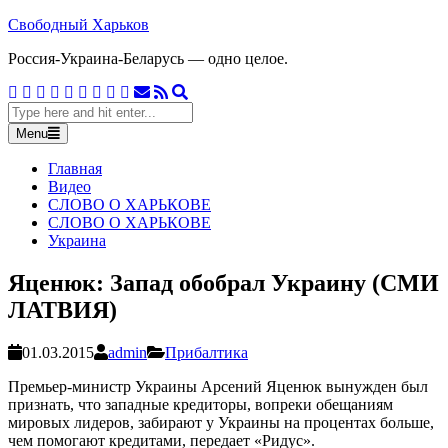
Skip
Свободный Харьков
to
Россия-Украина-Беларусь — одно целое.
content
Facebook
Twitter
Google
Linkedin
Instagram
YouTube
Pinterest
Tumblr
VK
Email
RSS
Search
Plus
Search
for:
Menu
Главная
Видео
СЛОВО О ХАРЬКОВЕ
СЛОВО О ХАРЬКОВЕ
Украина
Яценюк: Запад обобрал Украину (СМИ
ЛАТВИЯ)
01.03.2015
admin
Прибалтика
Премьер-министр Украины Арсений Яценюк вынужден был
признать, что западные кредиторы, вопреки обещаниям
мировых лидеров, забирают у Украины на процентах больше,
чем помогают кредитами, передает «Ридус».