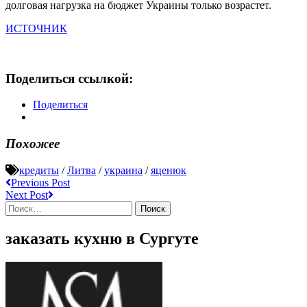
долговая нагрузка на бюджет Украины только возрастет.
ИСТОЧНИК
Поделиться ссылкой:
Поделиться
Похожее
кредиты
/
Литва
/
украина
/
яценюк
Post
Previous Post
Previous
Next Post
navigation
post:
Next
Найти:
Post:
заказать кухню в Сургуте