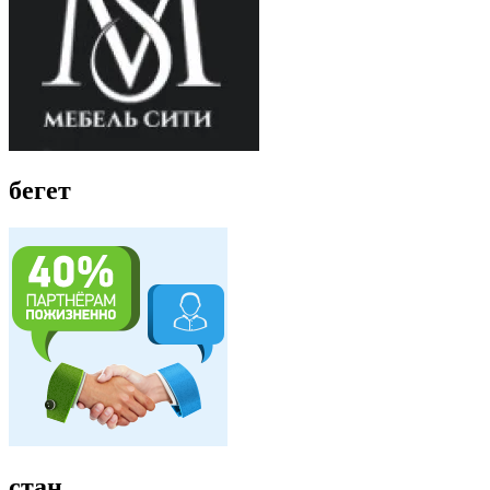
бегет
стан